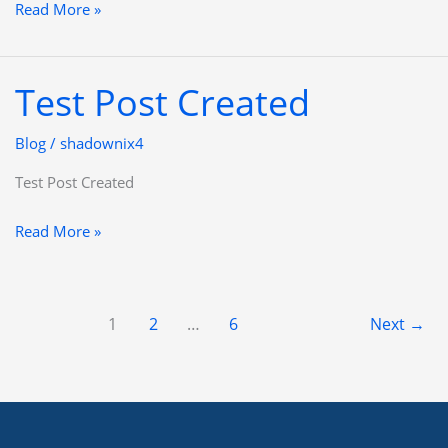
Read More »
Test Post Created
Test
Post
Blog
/
shadownix4
Created
Test Post Created
Read More »
1
2
…
6
Next
→