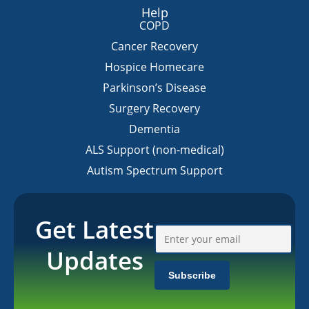
Help
COPD
Cancer Recovery
Hospice Homecare
Parkinson’s Disease
Surgery Recovery
Dementia
ALS Support (non-medical)
Autism Spectrum Support
Get Latest
Updates