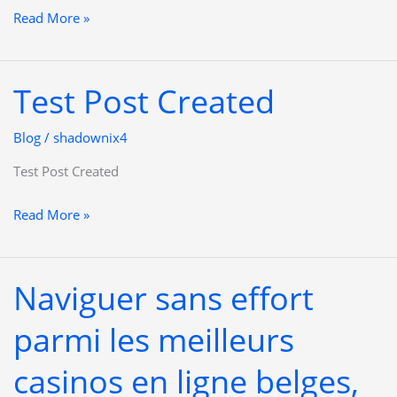
Read More »
Test Post Created
Test
Post
Blog
/
shadownix4
Created
Test Post Created
Read More »
Naviguer sans effort
Naviguer
sans
parmi les meilleurs
effort
parmi
casinos en ligne belges,
les