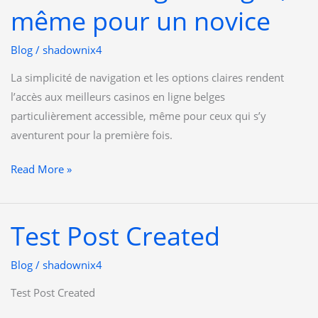
meilleurs
même pour un novice
casinos
en
Blog
/
shadownix4
ligne
La simplicité de navigation et les options claires rendent
belges,
l’accès aux meilleurs casinos en ligne belges
même
particulièrement accessible, même pour ceux qui s’y
pour
aventurent pour la première fois.
un
novice
Read More »
Test Post Created
Test
Post
Blog
/
shadownix4
Created
Test Post Created