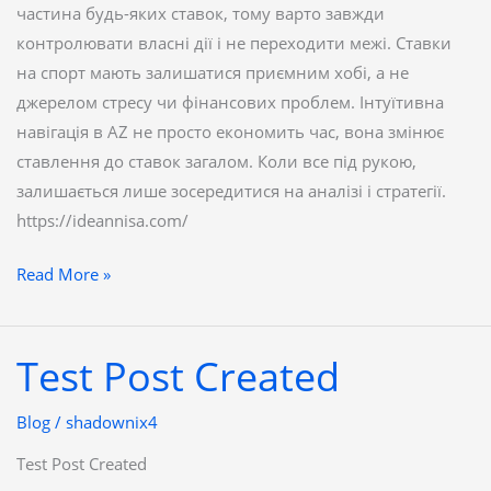
частина будь-яких ставок, тому варто завжди
контролювати власні дії і не переходити межі. Ставки
на спорт мають залишатися приємним хобі, а не
джерелом стресу чи фінансових проблем. Інтуїтивна
навігація в AZ не просто економить час, вона змінює
ставлення до ставок загалом. Коли все під рукою,
залишається лише зосередитися на аналізі і стратегії.
https://ideannisa.com/
Read More »
Test Post Created
Test
Post
Blog
/
shadownix4
Created
Test Post Created