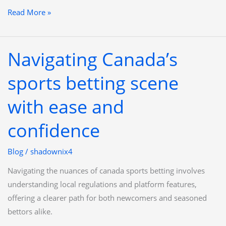
Read More »
Navigating Canada’s
Navigating
Canada’s
sports betting scene
sports
betting
with ease and
scene
with
confidence
ease
and
Blog
/
shadownix4
confidence
Navigating the nuances of canada sports betting involves
understanding local regulations and platform features,
offering a clearer path for both newcomers and seasoned
bettors alike.