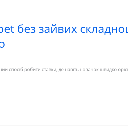
bet без зайвих складно
о
ний спосіб робити ставки, де навіть новачок швидко оріє