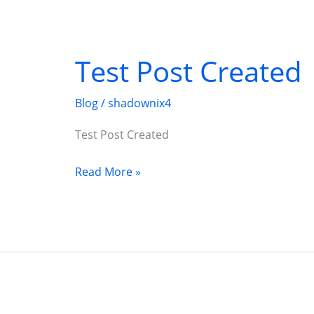
Test Post Created
Test
Post
Created
Blog
/
shadownix4
Test Post Created
Read More »