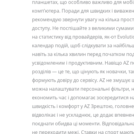
планшетах, що особливо важливо для мобіль
комп’ютера. Поради для швидких і виважени
рекомендую звернути увагу на кілька прост
доступу. Не поспішайте з великими сумами 
на статистику від провайдерів, як-от Evolu
календар подій, щоб слідкувати за найбіль
навіть за кілька хвилин перед початком по
усвідомленим і продуктивним. Навіщо AZ пот
розділів — це те, що цінують як новачки, так 
формують довіру до сервісу. AZ не змушує 
можна налаштувати персональні фільтри, 
економить час і допомагає зосередитися н
швидкість і комфорт у AZ Зрештою, головне 
відволікає і не ускладнює, це додає впевне
поєднати обидва ці моменти. Відповідальна 
не переходити межі. Ставки на спорт мають