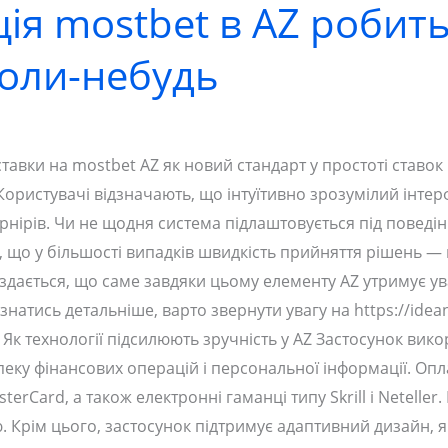
ція mostbet в AZ робит
оли-небудь
 ставки на mostbet AZ як новий стандарт у простоті став
Користувачі відзначають, що інтуїтивно зрозумілий інте
рнірів. Чи не щодня система підлаштовується під поведін
о у більшості випадків швидкість прийняття рішень — це
дається, що саме завдяки цьому елементу AZ утримує ува
дізнатись детальніше, варто звернути увагу на https://ide
Як технології підсилюють зручність у AZ Застосунок вико
еку фінансових операцій і персональної інформації. Опл
sterCard, а також електронні гаманці типу Skrill і Netelle
. Крім цього, застосунок підтримує адаптивний дизайн, 