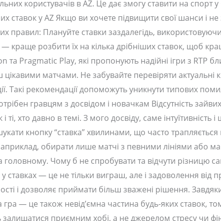
них користувачів в AZ. Це дає змогу ставити на спорт у
х ставок у AZ Якщо ви хочете підвищити свої шанси і не 
их правил: Плануйте ставки заздалегідь, використовуючи
— краще розбити їх на кілька дрібніших ставок, щоб кр
tion та Pragmatic Play, які пропонують надійні ігри з RTP
ш цікавими матчами. Не забувайте перевіряти актуальні 
дії. Такі рекомендації допоможуть уникнути типових поми
рібен гравцям з досвідом і новачкам Відсутність зайвих 
і ті, хто давно в темі. З мого досвіду, саме інтуїтивність 
шукати кнопку “ставка” хвилинами, що часто трапляється
наприклад, обирати лише матчі з певними лініями або м
а головному. Чому б не спробувати та відчути різницю с
у ставках — це не тільки виграш, але і задоволення від п
ності і дозволяє приймати більш зважені рішення. Завдяки
гра — це також невід’ємна частина будь-яких ставок, том
 залишатися приємним хобі, а не джерелом стресу чи фін