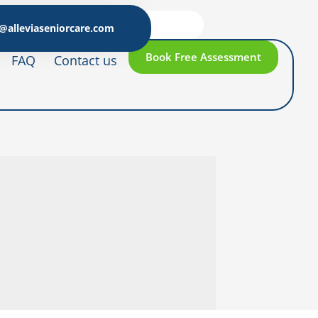
@alleviaseniorcare.com
Book Free Assessment
FAQ
Contact us