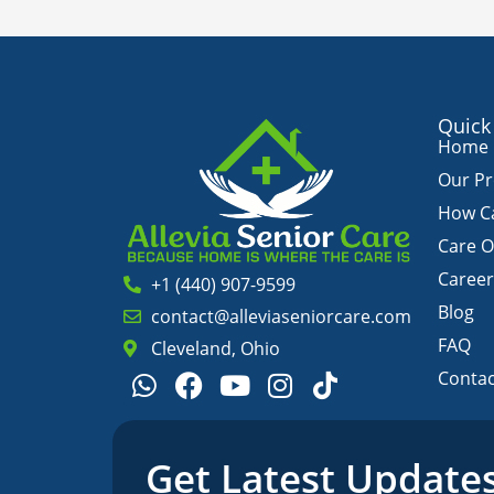
Quick
Home
Our P
How C
Care O
Career
+1 (440) 907-9599
Blog
contact@alleviaseniorcare.com
FAQ
Cleveland, Ohio
W
F
Y
I
T
Contac
h
a
o
n
i
a
c
u
s
k
t
e
t
t
t
Get Latest Update
s
b
u
a
o