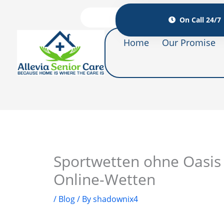
On Call 24/7
Home
Our Promise
Sportwetten ohne Oasis e
Online-Wetten
/
Blog
/ By
shadownix4