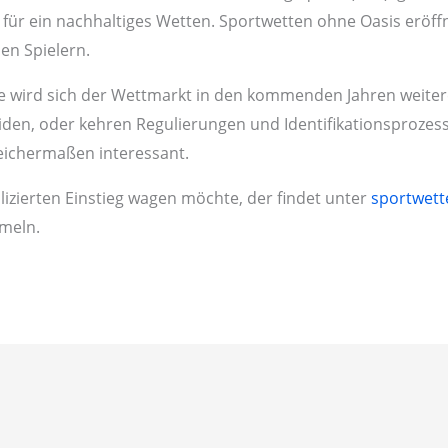
 für ein nachhaltiges Wetten. Sportwetten ohne Oasis eröffn
en Spielern.
ie wird sich der Wettmarkt in den kommenden Jahren weit
heiden, oder kehren Regulierungen und Identifikationsproze
eichermaßen interessant.
zierten Einstieg wagen möchte, der findet unter
sportwett
meln.