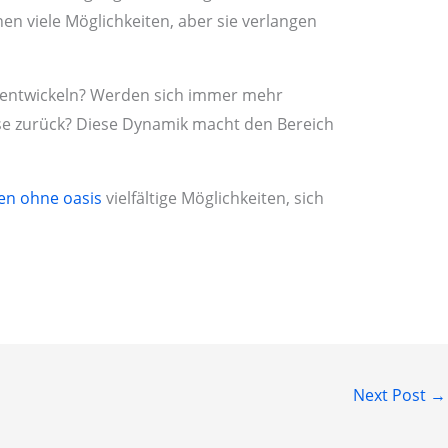
en viele Möglichkeiten, aber sie verlangen
erentwickeln? Werden sich immer mehr
sse zurück? Diese Dynamik macht den Bereich
en ohne oasis
vielfältige Möglichkeiten, sich
Next Post
→