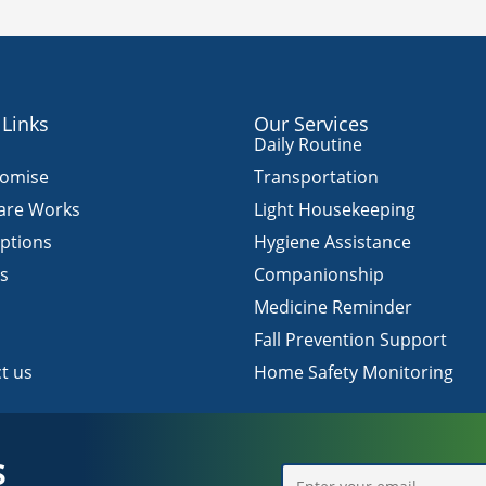
 Links
Our Services
Daily Routine
romise
Transportation
are Works
Light Housekeeping
ptions
Hygiene Assistance
s
Companionship
Medicine Reminder
Fall Prevention Support
t us
Home Safety Monitoring
s