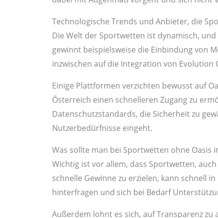
Technologische Trends und Anbieter, die Sp
Die Welt der Sportwetten ist dynamisch, und
gewinnt beispielsweise die Einbindung von 
inzwischen auf die Integration von Evolutio
Einige Plattformen verzichten bewusst auf 
Österreich einen schnelleren Zugang zu erm
Datenschutzstandards, die Sicherheit zu gewäh
Nutzerbedürfnisse eingeht.
Was sollte man bei Sportwetten ohne Oasis 
Wichtig ist vor allem, dass Sportwetten, au
schnelle Gewinne zu erzielen, kann schnell 
hinterfragen und sich bei Bedarf Unterstützu
Außerdem lohnt es sich, auf Transparenz zu a