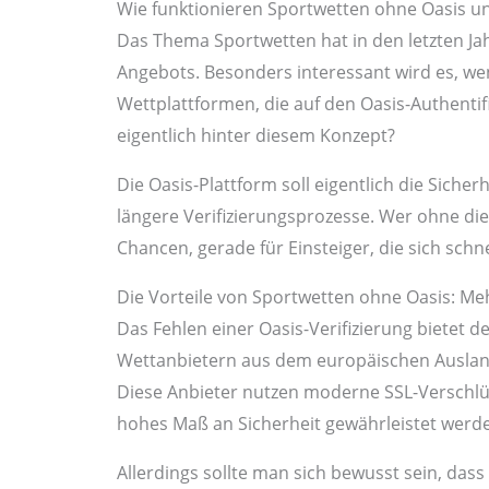
Wie funktionieren Sportwetten ohne Oasis un
Das Thema Sportwetten hat in den letzten Ja
Angebots. Besonders interessant wird es, w
Wettplattformen, die auf den Oasis-Authentifi
eigentlich hinter diesem Konzept?
Die Oasis-Plattform soll eigentlich die Sich
längere Verifizierungsprozesse. Wer ohne die
Chancen, gerade für Einsteiger, die sich schn
Die Vorteile von Sportwetten ohne Oasis: Meh
Das Fehlen einer Oasis-Verifizierung bietet 
Wettanbietern aus dem europäischen Ausland, 
Diese Anbieter nutzen moderne SSL-Verschlüss
hohes Maß an Sicherheit gewährleistet werd
Allerdings sollte man sich bewusst sein, da