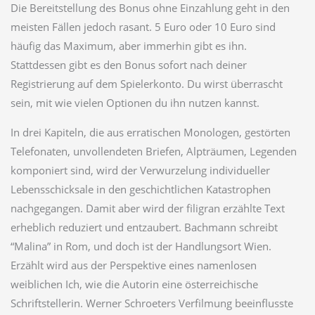
Die Bereitstellung des Bonus ohne Einzahlung geht in den
meisten Fällen jedoch rasant. 5 Euro oder 10 Euro sind
häufig das Maximum, aber immerhin gibt es ihn.
Stattdessen gibt es den Bonus sofort nach deiner
Registrierung auf dem Spielerkonto. Du wirst überrascht
sein, mit wie vielen Optionen du ihn nutzen kannst.
In drei Kapiteln, die aus erratischen Monologen, gestörten
Telefonaten, unvollendeten Briefen, Alpträumen, Legenden
komponiert sind, wird der Verwurzelung individueller
Lebensschicksale in den geschichtlichen Katastrophen
nachgegangen. Damit aber wird der filigran erzählte Text
erheblich reduziert und entzaubert. Bachmann schreibt
“Malina” in Rom, und doch ist der Handlungsort Wien.
Erzählt wird aus der Perspektive eines namenlosen
weiblichen Ich, wie die Autorin eine österreichische
Schriftstellerin. Werner Schroeters Verfilmung beeinflusste