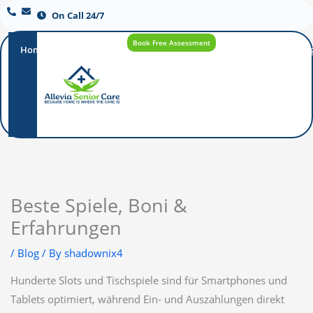
On Call 24/7
Book Free Assessment
Home
Our
How
Care
Careers
Blo
Promise
Care
Options
Works
Beste Spiele, Boni &
Erfahrungen
/
Blog
/ By
shadownix4
Hunderte Slots und Tischspiele sind für Smartphones und
Tablets optimiert, während Ein- und Auszahlungen direkt