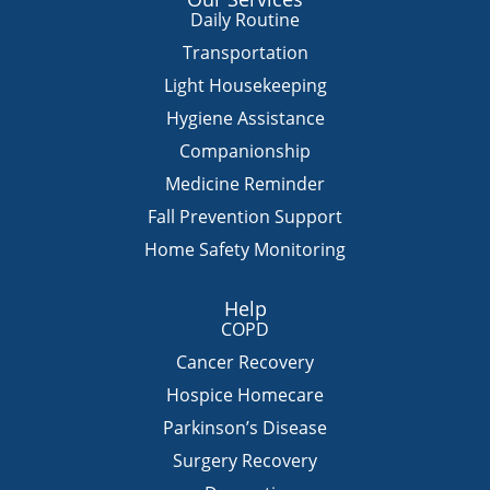
Daily Routine
Transportation
Light Housekeeping
Hygiene Assistance
Companionship
Medicine Reminder
Fall Prevention Support
Home Safety Monitoring
Help
COPD
Cancer Recovery
Hospice Homecare
Parkinson’s Disease
Surgery Recovery