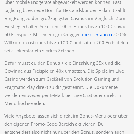
über mobile Endgeräte abgewickelt werden können. Fast
täglich gibt es neue Boni für Bestandskunden – damit zählt
BingBong zu den großzügigsten Casinos im Vergleich. Zum
Einstieg erhalten Sie einen 100 % Bonus bis zu 100 € sowie
50 Freispiele. Mit einem großzügigen
mehr erfahren
200 %
Willkommensbonus bis zu 100 € und satten 200 Freispielen
setzt Jokerstar ein starkes Zeichen.
Dafür musst du den Bonus + die Einzahlung 35x und die
Gewinne aus Freispielen 40x umsetzen. Die Spiele im Live
Casino werden zum Großteil von Evolution Gaming und
Pragmatic Play direkt zu dir gestreamt. Die Dokumente
werden entweder per E-Mail, per Live Chat oder direkt im
Menü hochgeladen.
Viele Angebote lassen sich direkt im Bonus-Menü oder über
den eigenen Promo-Code-Bereich aktivieren. Du
entscheidest also nicht nur über den Bonus, sondern auch