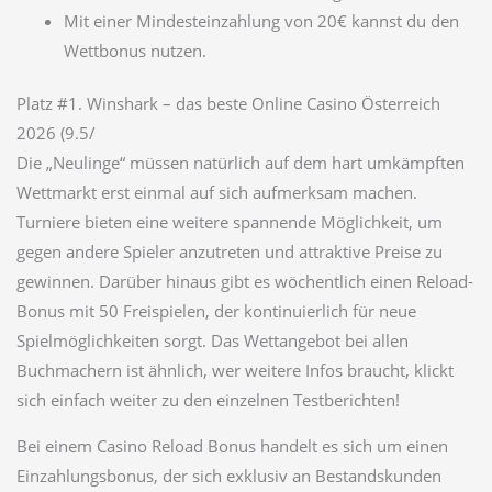
Mit einer Mindesteinzahlung von 20€ kannst du den
Wettbonus nutzen.
Platz #1. Winshark – das beste Online Casino Österreich
2026 (9.5/
Die „Neulinge“ müssen natürlich auf dem hart umkämpften
Wettmarkt erst einmal auf sich aufmerksam machen.
Turniere bieten eine weitere spannende Möglichkeit, um
gegen andere Spieler anzutreten und attraktive Preise zu
gewinnen. Darüber hinaus gibt es wöchentlich einen Reload-
Bonus mit 50 Freispielen, der kontinuierlich für neue
Spielmöglichkeiten sorgt. Das Wettangebot bei allen
Buchmachern ist ähnlich, wer weitere Infos braucht, klickt
sich einfach weiter zu den einzelnen Testberichten!
Bei einem Casino Reload Bonus handelt es sich um einen
Einzahlungsbonus, der sich exklusiv an Bestandskunden