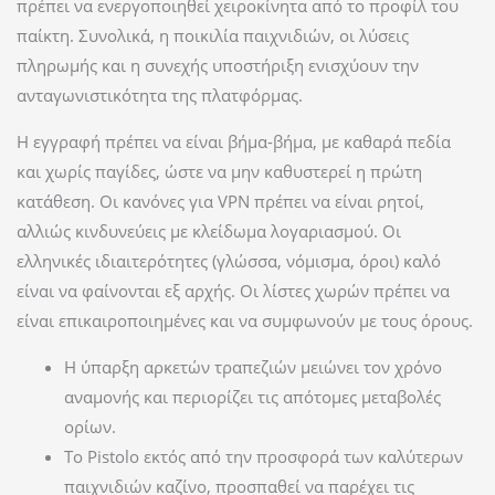
πρέπει να ενεργοποιηθεί χειροκίνητα από το προφίλ του
παίκτη. Συνολικά, η ποικιλία παιχνιδιών, οι λύσεις
πληρωμής και η συνεχής υποστήριξη ενισχύουν την
ανταγωνιστικότητα της πλατφόρμας.
Η εγγραφή πρέπει να είναι βήμα-βήμα, με καθαρά πεδία
και χωρίς παγίδες, ώστε να μην καθυστερεί η πρώτη
κατάθεση. Οι κανόνες για VPN πρέπει να είναι ρητοί,
αλλιώς κινδυνεύεις με κλείδωμα λογαριασμού. Οι
ελληνικές ιδιαιτερότητες (γλώσσα, νόμισμα, όροι) καλό
είναι να φαίνονται εξ αρχής. Οι λίστες χωρών πρέπει να
είναι επικαιροποιημένες και να συμφωνούν με τους όρους.
Η ύπαρξη αρκετών τραπεζιών μειώνει τον χρόνο
αναμονής και περιορίζει τις απότομες μεταβολές
ορίων.
Το Pistolo εκτός από την προσφορά των καλύτερων
παιχνιδιών καζίνο, προσπαθεί να παρέχει τις