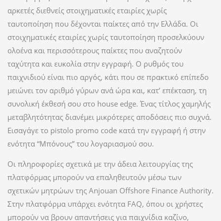
αρκετές διεθνείς στοιχηματικές εταιρίες χωρίς
ταυτοποίηση που δέχονται παίκτες από την Ελλάδα. Οι
στοιχηματικές εταιρίες χωρίς ταυτοποίηση προσελκύουν
ολοένα και περισσότερους παίκτες που αναζητούν
ταχύτητα και ευκολία στην εγγραφή. Ο ρυθμός του
παιχνιδιού είναι πιο αργός, κάτι που σε πρακτικό επίπεδο
μειώνει τον αριθμό γύρων ανά ώρα και, κατ’ επέκταση, τη
συνολική έκθεσή σου στο house edge. Ένας τίτλος χαμηλής
μεταβλητότητας διανέμει μικρότερες αποδόσεις πιο συχνά.
Εισαγάγε το pistolo promo code κατά την εγγραφή ή στην
ενότητα “Μπόνους” του λογαριασμού σου.
Οι πληροφορίες σχετικά με την άδεια λειτουργίας της
πλατφόρμας μπορούν να επαληθευτούν μέσω των
σχετικών μητρώων της Anjouan Offshore Finance Authority.
Στην πλατφόρμα υπάρχει ενότητα FAQ, όπου οι χρήστες
μπορούν να βρουν απαντήσεις για παιχνίδια καζίνο,