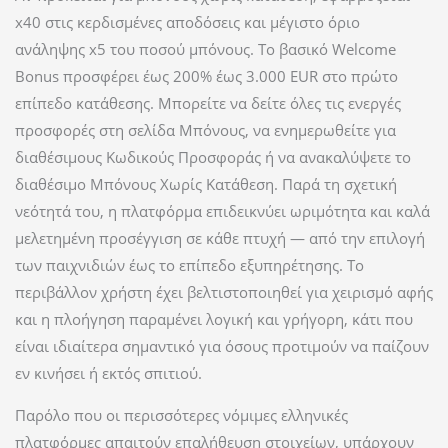
x40 στις κερδισμένες αποδόσεις και μέγιστο όριο
ανάληψης x5 του ποσού μπόνους. Το βασικό Welcome
Bonus προσφέρει έως 200% έως 3.000 EUR στο πρώτο
επίπεδο κατάθεσης. Μπορείτε να δείτε όλες τις ενεργές
προσφορές στη σελίδα Μπόνους, να ενημερωθείτε για
διαθέσιμους Κωδικούς Προσφοράς ή να ανακαλύψετε το
διαθέσιμο Μπόνους Χωρίς Κατάθεση. Παρά τη σχετική
νεότητά του, η πλατφόρμα επιδεικνύει ωριμότητα και καλά
μελετημένη προσέγγιση σε κάθε πτυχή — από την επιλογή
των παιχνιδιών έως το επίπεδο εξυπηρέτησης. Το
περιβάλλον χρήστη έχει βελτιστοποιηθεί για χειρισμό αφής
και η πλοήγηση παραμένει λογική και γρήγορη, κάτι που
είναι ιδιαίτερα σημαντικό για όσους προτιμούν να παίζουν
εν κινήσει ή εκτός σπιτιού.
Παρόλο που οι περισσότερες νόμιμες ελληνικές
πλατφόρμες απαιτούν επαλήθευση στοιχείων, υπάρχουν