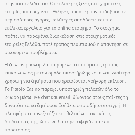
στην ιστοσελίδα του. Οι καλύτερες ξένες στοιχηματικές
εταιρίες που δέχονται Έλληνες προσφέρουν πρόσβαση σε
περισσότερες αγορές, καλύτερες αποδόσεις και πιο
ευέλικτα εργαλεία για το online στοίχημα. Το στοίχημα
πρέπει να παραμένει διασκέδαση στις στοιχηματικές
εταιρείες Ελλάδα, ποτέ τρόπος πλουτισμού η απάντηση σε
οικονομικά προβλήματα.
Η ζωντανή συνομιλία παραμένει ο πιο άμεσος τρόπος
επικοινωνίας με την ομάδα υποστήριξης και είναι ιδιαίτερα
χρήσιμη για ζητήματα που χρειάζονται γρήγορη επίλυση.
Το Pistolo Casino παρέχει υποστήριξη πελατών όλο το
24ωρο μέσω live chat και email, δίνοντας στους παίκτες τη
δυνατότητα να ζητήσουν βοήθεια οποιαδήποτε στιγμή. Η
πλατφόρμα επανεξετάζει και βελτιώνει τακτικά τις
διαδικασίες της, ώστε να διατηρεί υψηλό επίπεδο
προστασίας.