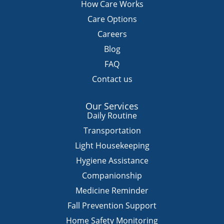
a
o
b
g
k
How Care Works
p
o
e
r
Care Options
p
k
a
m
Careers
Blog
FAQ
Contact us
Our Services
Daily Routine
Transportation
Light Housekeeping
Hygiene Assistance
Companionship
Medicine Reminder
Fall Prevention Support
Home Safety Monitoring