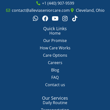
+1 (440) 907-9599
contact@alleviaseniorcare.com
Cleveland, Ohio
W
F
Y
I
T
h
a
o
n
i
a
c
u
s
k
Quick Links
t
e
t
t
t
Home
s
b
u
a
o
Our Promise
a
o
b
g
k
How Care Works
p
o
e
r
Care Options
p
k
a
m
Careers
Blog
FAQ
Contact us
Our Services
Daily Routine
Transportation