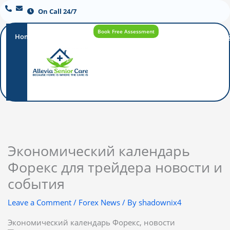
On Call 24/7
Book Free Assessment
Home
Our
How
Care
Careers
Blo
Promise
Care
Options
Works
Экономический календарь
Форекс для трейдера новости и
события
Leave a Comment
/
Forex News
/ By
shadownix4
Экономический календарь Форекс, новости