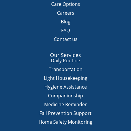
p
o
e
r
Care Options
p
k
a
m
Careers
Blog
FAQ
Contact us
Our Services
Daily Routine
Transportation
Light Housekeeping
Hygiene Assistance
Companionship
Medicine Reminder
Fall Prevention Support
Home Safety Monitoring