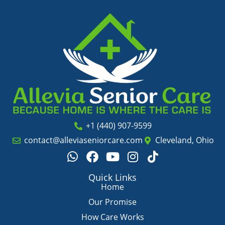
+1 (440) 907-9599
contact@alleviaseniorcare.com
Cleveland, Ohio
W
F
Y
I
T
h
a
o
n
i
a
c
u
s
k
Quick Links
t
e
t
t
t
Home
s
b
u
a
o
Our Promise
a
o
b
g
k
How Care Works