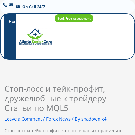
On Call 24/7
Book Free Assessment
Home
Our
How
Care
Careers
Blo
Promise
Care
Options
Works
Стоп-лосс и тейк-профит,
дружелюбные к трейдеру
Статьи по MQL5
Leave a Comment
/
Forex News
/ By
shadownix4
Стоп-лосс и тейк-профит: что это и как их правильно